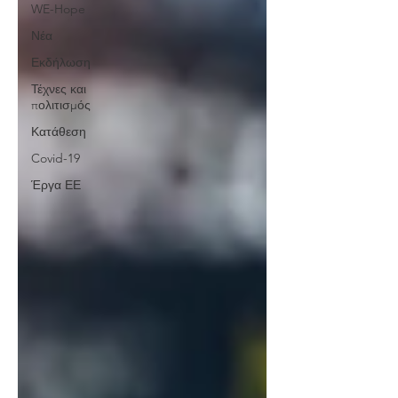
WE-Hope
Νέα
Εκδήλωση
Τέχνες και
πολιτισμός
Κατάθεση
Covid-19
Έργα ΕΕ