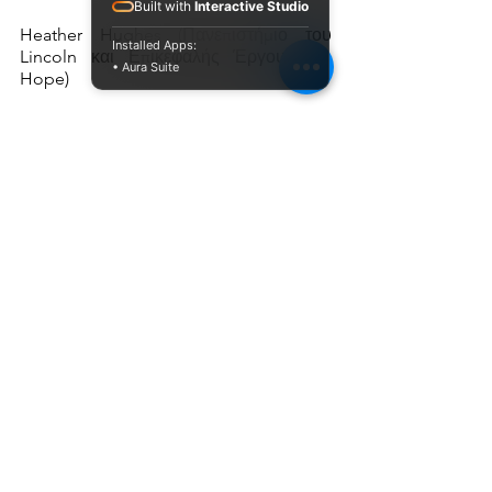
Built with
Interactive Studio
Heather Hughes (Πανεπιστήμιο του 
Installed Apps:
Lincoln και Επικεφαλής Έργου WE-
• Aura Suite
Hope)
Photo credits: A. Pesaro. 
Κατάθεση
Το έργο WE-Hope
Νέα
Εμφάνιση όλων
Πρόσφατες αναρτήσεις