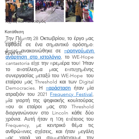
Νέα
Εκδήλωση
Τέχνες και πολιτισμός
Κατάθεση
Την Πέμπτη 28 Οκτωβρίου, το έργο μας 
Covid-19
έφθασε σε ένα σημαντικό ορόσημο: 
όπως ανακοινώθηκε σε 
προηγούμενη 
Έργα ΕΕ
ανάρτηση στο ιστολόγιο
, το WE-Hope 
cantastoria είχε την πρεμιέρα του! Ήταν 
το αποτέλεσμα μιας επιτυχημένης 
συνεργασίας μεταξύ του WE-Hope  του 
εταίρου μας Threshold και των Digital 
Democracies. Η 
παράσταση
 ήταν μία 
ατραξιόν του 2021 
Frequency Festival
, 
μία γιορτή της ψηφιακής κουλτούρας 
που οι εταίροι μας στο Threshold 
διοργανώνουν στο Lincoln κάθε δύο 
χρόνια. Αυτή ήταν η 10η επέτειος του 
Frequency, με κεντρικό θέμα τις  
ανθρώπινες σχέσεις, και ήταν μεγάλη 
μας χαρά να συμμετάσχουμε την 