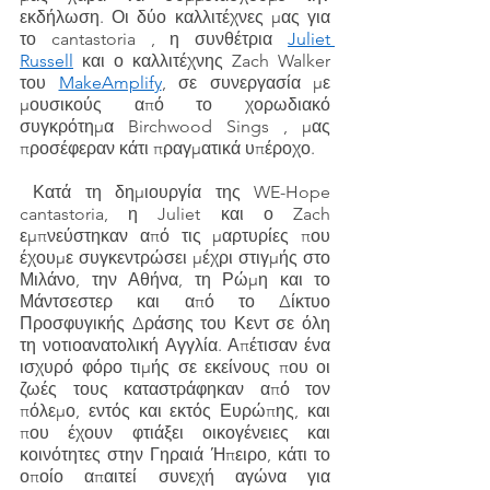
εκδήλωση. Οι δύο καλλιτέχνες μας για 
το cantastoria , η συνθέτρια 
Juliet 
Russell
 και ο καλλιτέχνης Zach Walker 
του 
MakeAmplify
, σε συνεργασία με 
μουσικούς από το χορωδιακό 
συγκρότημα Birchwood Sings , μας 
προσέφεραν κάτι πραγματικά υπέροχο.
 Κατά τη δημιουργία της WE-Hope 
cantastoria, η Juliet και ο Zach 
εμπνεύστηκαν από τις μαρτυρίες που 
έχουμε συγκεντρώσει μέχρι στιγμής στο 
Μιλάνο, την Αθήνα, τη Ρώμη και το 
Μάντσεστερ και από το Δίκτυο 
Προσφυγικής Δράσης του Κεντ σε όλη 
τη νοτιοανατολική Αγγλία. Απέτισαν ένα 
ισχυρό φόρο τιμής σε εκείνους που οι 
ζωές τους καταστράφηκαν από τον 
πόλεμο, εντός και εκτός Ευρώπης, και 
που έχουν φτιάξει οικογένειες και 
κοινότητες στην Γηραιά Ήπειρο, κάτι το 
οποίο απαιτεί συνεχή αγώνα για 