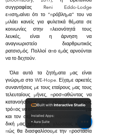
συγγραφέας Reni Eddo-Lodge 
επισημαίνει ότι το “πρόβλημα” του να 
μιλάει κανείς για φυλετικά θέματα σε 
κοινωνίες στην πλειονότητά τους 
λευκές, είναι η άρνηση να 
αναγνωριστείο διαρθρωτικός 
ρατσισμός. Πολλοί απο εμάς αρνούνται 
να το δεχτούν.
 Όλα αυτά τα ζητήματα μας είναι 
γνώριμα στο WE-Hope. Είχαμε αρκετές 
συναντήσεις με τους εταίρους μας τους 
τελευταίους μήνες, προσπαθώντας να 
κατανοήσουμε ποιός είναι ο καλύτερος 
Built with
Interactive Studio
τρόπος να εφαρμόσουμε την δεκτικότητα 
και τον σεβασμό, για παράδειγμα στην 
Installed Apps:
• Aura Suite
δική μας χρήση της γλώσσας και στο 
πώς θα διασφαλίσουμε την προστασία 