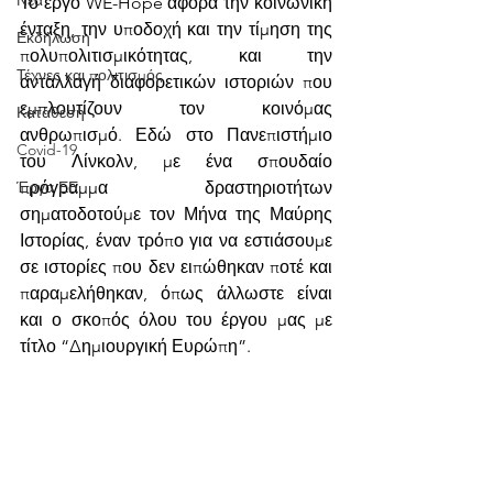
Νέα
Το έργο WE-Hope αφορά την κοινωνική 
ένταξη, την υποδοχή και την τίμηση της 
Εκδήλωση
πολυπολιτισμικότητας, και την 
Τέχνες και πολιτισμός
ανταλλαγή διαφορετικών ιστοριών που 
εμπλουτίζουν τον κοινόμας 
Κατάθεση
ανθρωπισμό. Εδώ στο Πανεπιστήμιο 
Covid-19
του Λίνκολν, με ένα σπουδαίο 
Έργα ΕΕ
πρόγραμμα δραστηριοτήτων 
σηματοδοτούμε τον Μήνα της Μαύρης 
Ιστορίας, έναν τρόπο για να εστιάσουμε 
σε ιστορίες που δεν ειπώθηκαν ποτέ και 
παραμελήθηκαν, όπως άλλωστε είναι 
και ο σκοπός όλου του έργου μας με 
τίτλο “Δημιουργική Ευρώπη”.