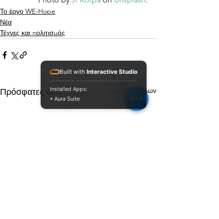
Το έργο WE-Hope
Νέα
Τέχνες και πολιτισμός
Built with
Interactive Studio
Installed Apps:
Εμφάνιση όλων
Πρόσφατες αναρτήσεις
• Aura Suite