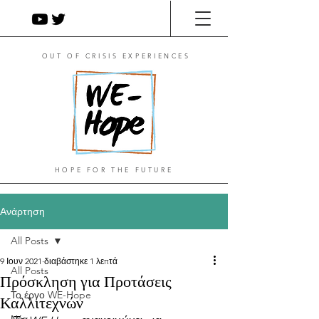
OUT OF CRISIS EXPERIENCES
HOPE FOR THE FUTURE
Ανάρτηση
All Posts
9 Ιουν 2021
διαβάστηκε 1 λεπτά
All Posts
Πρόσκληση για Προτάσεις
Το έργο WE-Hope
Καλλιτεχνών