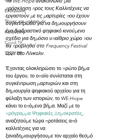
Νέα
Το WE-Hope ανακοινώνει μια 
πρόσκληση προς τους Καλλιτέχνες να 
Εκδήλωση
εργαστούν με τις μαρτυρίες που έχουν 
Τέχνες και πολιτισμός
συγκεντρωθεί για να δημιουργήσουν 
ένα διαδραστικό ψηφιακό κινούμενο 
Κατάθεση
σχέδιο για δημόσιο υπαίθριο χώρο που 
Covid-19
θα προβληθεί στο Frequency Festival 
Έργα ΕΕ
2021 στο Λίνκολν.
Έχοντας ολοκληρώσει το πρώτο βήμα 
του έργου, το οποίο συνίσταται στη 
συγκέντρωση μαρτυριών και στη 
δημιουργία ψηφιακού αρχείου για τη 
φύλαξη των ιστοριών, το WE-Hope 
κάνει το επόμενο βήμα. Μαζί με το 
πρόγραμμα Ψηφιακές Δημοκρατίες
, 
αναζητούμε τώρα προτάσεις από 
καλλιτέχνες για να 
ξαναδημιουργήσουμε τον αρχαίο θεσμό 