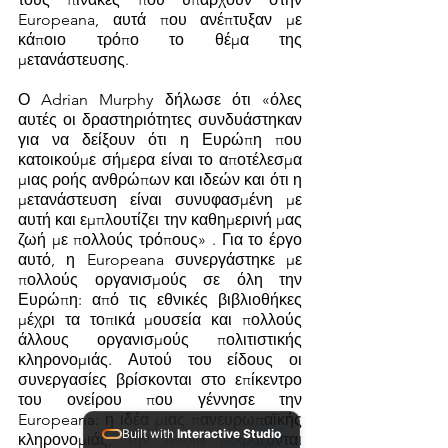
Europeana, αυτά που ανέπτυξαν με 
κάποιο τρόπο το θέμα της 
μετανάστευσης.
Ο Adrian Murphy δήλωσε ότι «όλες 
αυτές οι δραστηριότητες συνδυάστηκαν 
για να δείξουν ότι η Ευρώπη που 
κατοικούμε σήμερα είναι το αποτέλεσμα 
μιας ροής ανθρώπων και ιδεών και ότι η 
μετανάστευση είναι συνυφασμένη με 
αυτή και εμπλουτίζει την καθημερινή μας 
ζωή με πολλούς τρόπους» . Για το έργο 
αυτό, η Europeana συνεργάστηκε με 
πολλούς οργανισμούς σε όλη την 
Ευρώπη: από τις εθνικές βιβλιοθήκες 
μέχρι τα τοπικά μουσεία και πολλούς 
άλλους οργανισμούς πολιτιστικής 
κληρονομιάς. Αυτού του είδους οι 
συνεργασίες βρίσκονται στο επίκεντρο 
του ονείρου που γέννησε την 
Europeana: η ιδέα μιας πανευρωπαϊκής 
Built with
Interactive Studio
κληρονομιάς, την οποία μοιράζονται 