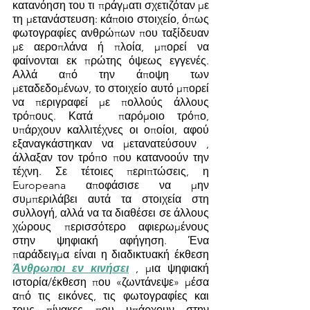
κατανόηση του τι πράγματι σχετιζόταν με 
τη μετανάστευση: κάποιο στοιχείο, όπως 
φωτογραφίες ανθρώπων που ταξίδευαν 
με αεροπλάνα ή πλοία, μπορεί να 
φαίνονται εκ πρώτης όψεως εγγενές. 
Αλλά από την άποψη των 
μεταδεδομένων, το στοιχείο αυτό μπορεί 
να περιγραφεί με πολλούς άλλους 
τρόπους. Κατά  παρόμοιο τρόπο, 
υπάρχουν καλλιτέχνες οι οποίοι, αφού 
εξαναγκάστηκαν να μετανατεύσουν , 
άλλαξαν τον τρόπο που κατανοούν την 
τέχνη. Σε τέτοιες περιπτώσεις, η 
Europeana αποφάσισε να μην 
συμπεριλάβει αυτά τα στοιχεία στη 
συλλογή, αλλά να τα διαθέσει σε άλλους 
χώρους περισσότερο αφιερωμένους 
στην ψηφιακή αφήγηση. Ένα 
παράδειγμα είναι η διαδικτυακή έκθεση 
Άνθρωποι εν κινήσει
 , μια ψηφιακή 
ιστορία/έκθεση που «ζωντάνεψε» μέσα 
από τις εικόνες, τις φωτογραφίες και 
τους πίνακες που υπάρχουν στην 