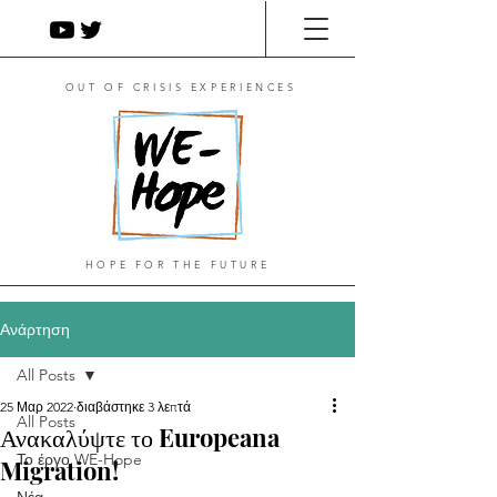
OUT OF CRISIS EXPERIENCES
HOPE FOR THE FUTURE
Ανάρτηση
All Posts
25 Μαρ 2022
διαβάστηκε 3 λεπτά
All Posts
Ανακαλύψτε το Europeana
Το έργο WE-Hope
Migration!