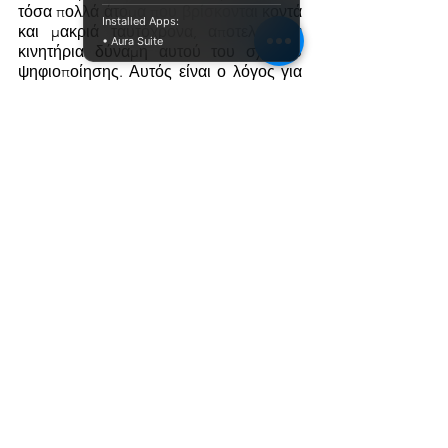
τόσα πολλά άτομα που βρίσκονται κοντά 
Installed Apps:
και μακριά ταυτόχρονα, αποτελεί την 
• Aura Suite
κινητήρια δύναμη αυτού του σχεδίου 
ψηφιοποίησης. Αυτός είναι ο λόγος για 
τον οποίο το έργο δεν έχει σταματήσει: 
Από την εναρκτήρια  εκδήλωση σε 12 
διαφορετικές χώρες, παρόμοιες 
συναντήσεις έχουν πραγματοποιηθεί σε 
Ιρλανδία, Βέλγιο, Κροατία και ΗΒ. Η 
Europeana σκοπεύει να συνεχίσει να 
αφηγείται αυτές τις ιστορίες, πεπεισμένη 
ότι οι ιστορίες της μετανάστευσης στην 
Ευρώπη είναι η ίδια η ταυτότητα της .
Πλοηγηθείτε στο 
Europeana Migration
 !
 Marco Fiore -  
Michael Culture 
Association
Τέχνες και πολιτισμός