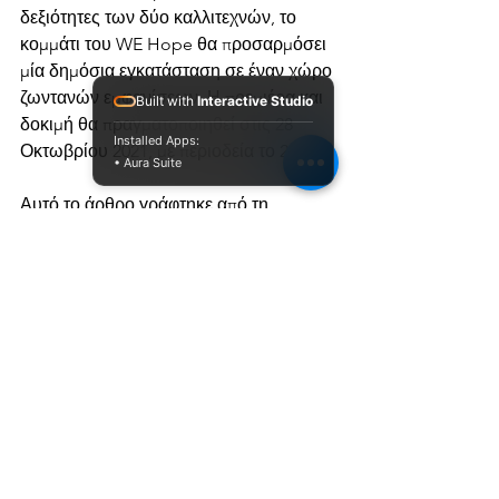
δεξιότητες των δύο καλλιτεχνών, το 
κομμάτι του WE Hope θα προσαρμόσει 
μία δημόσια εγκατάσταση σε έναν χώρο 
ζωντανών εμφανίσεων. Η πρεμιέρα και 
Built with
Interactive Studio
δοκιμή θα πραγματοποιηθεί στις 28 
Installed Apps:
Οκτωβρίου 2021, με περιοδεία το 2022.   
• Aura Suite
Αυτό το άρθρο γράφτηκε από τη 
Samantha Lindley, Διευθύντρια 
Προγραμμάτων στο Threshold Studios.
Photo: Frequency Festival 2019. Photo 
credit Electric Egg
Το έργο WE-Hope
Νέα
Εκδήλωση