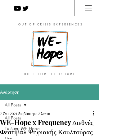
OUT OF CRISIS EXPERIENCES
HOPE FOR THE FUTURE
Ανάρτηση
All Posts
7 Οκτ 2021
διαβάστηκε 2 λεπτά
All Posts
WE-Hope x Frequency Διεθνές
Το έργο WE-Hope
Φεστιβάλ Ψηφιακής Κουλτούρας