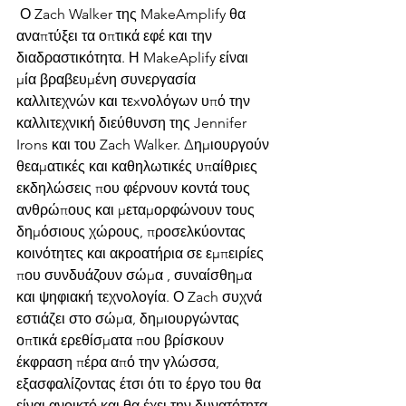
 Ο Zach Walker της MakeAmplify θα 
αναπτύξει τα οπτικά εφέ και την 
διαδραστικότητα. Η MakeAplify είναι 
μία βραβευμένη συνεργασία 
καλλιτεχνών και τεxνολόγων υπό την 
καλλιτεχνική διεύθυνση της Jennifer 
Irons και του Zach Walker. Δημιουργούν 
θεαματικές και καθηλωτικές υπαίθριες 
εκδηλώσεις που φέρνουν κοντά τους 
ανθρώπους και μεταμορφώνουν τους 
δημόσιους χώρους, προσελκύοντας 
κοινότητες και ακροατήρια σε εμπειρίες 
που συνδυάζουν σώμα , συναίσθημα 
και ψηφιακή τεχνολογία. Ο Zach συχνά 
εστιάζει στο σώμα, δημιουργώντας 
οπτικά ερεθίσματα που βρίσκουν 
έκφραση πέρα από την γλώσσα, 
εξασφαλίζοντας έτσι ότι το έργο του θα 
είναι ανοικτό και θα έχει την δυνατότητα 