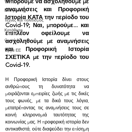
Νέα
Μπορούμε να ασχοληθούμε με 
αναμνήσεις και Προφορική 
Εκδήλωση
Ιστορία ΚΑΤΑ την περίοδο του 
Τέχνες και πολιτισμός
Covid-19; Ναι, μπορούμε... και 
Κατάθεση
επιπλέον οφείλουμε να 
Covid-19
ασχοληθούμε με αναμνήσεις 
και Προφορική Ιστορία 
Έργα ΕΕ
ΣΧΕΤΙΚΑ με την περίοδο του 
Covid-19.
Η Προφορική Ιστορία δίνει στους 
ανθρώπους τη δυνατότητα να 
μοιράζονται εμπειρίες ζωής με τις δικές 
τους φωνές, με τα δικά τους λόγια, 
μετατρέποντας τις αναμνήσεις τους σε 
κοινή κληρονομιά ταυτότητας της 
κοινωνίας μας. Η προφορική ιστορία δεν 
αντικαθιστά, ούτε διαψεύδει την επίσημη 