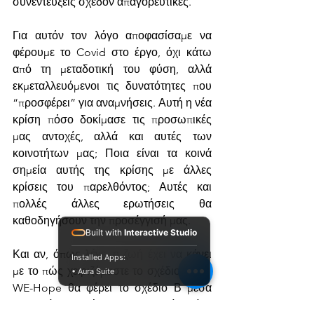
συνεντεύξεις σχεδόν απαγορευτικές.
Για αυτόν τον λόγο αποφασίσαμε να 
φέρουμε το Covid στο έργο, όχι κάτω 
από τη μεταδοτική του φύση, αλλά 
εκμεταλλευόμενοι τις δυνατότητες που 
“προσφέρει” για αναμνήσεις. Αυτή η νέα 
κρίση πόσο δοκίμασε τις προσωπικές 
μας αντοχές, αλλά και αυτές των 
κοινοτήτων μας; Ποια είναι τα κοινά 
σημεία αυτής της κρίσης με άλλες 
κρίσεις του παρελθόντος; Αυτές και 
πολλές άλλες ερωτήσεις θα 
καθοδηγήσουν την προσέγγισή μας.
Built with
Interactive Studio
Και αν, όπως λένε, η ζωή έχει να κάνει 
Installed Apps:
με το πώς χειριζόμαστε το σχέδιο Β., το 
• Aura Suite
WE-Hope θα φέρει το σχέδιο Β μέσα 
στο σχέδιο Α, ώστε να αποτελέσει ένα 