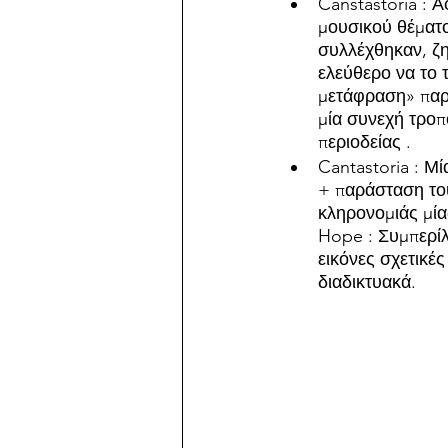
Canstastoria : 
μουσικού θέματο
συλλέχθηκαν, ζη
ελεύθερο να το 
μετάφραση» παρα
μία συνεχή τροπ
περιοδείας .
Cantastoria : Μ
+ παράσταση του
κληρονομιάς μία
Hope : Συμπερίλ
εικόνες σχετικές
διαδικτυακά. 