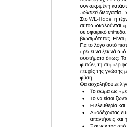
συγκεκριμένη κατάσ
πολιτική
 διεργασία .
Στο WE-Hope, η τέχν
αυτοαποκαλούνται «μ
σε σφαιρικό επίπεδο.
βιωσιμότητας. Είναι 
Για το λόγο αυτό πισ
πρέπει να ξεκινά απ
συστήματα όπως: Το 
φυτών, τη συμπεριφο
πτυχές της γνώσης μ
φύση.
Θα ασχοληθούμε λίγο
Το σώμα ως «με
Το να είσαι ζωντ
Η ελευθερία και 
Αποδέχοντας ευπ
απαντήσεις και 
Ξεκινώντας από 