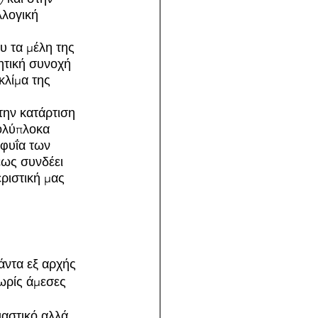
λλογική 
 τα μέλη της 
ητική συνοχή 
κλίμα της 
την κατάρτιση 
ολύπλοκα 
φυΐα των 
εως συνδέει 
ριστική μας 
άντα εξ αρχής 
ωρίς άμεσες 
ιαστικό αλλά 