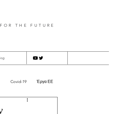
FOR THE FUTURE
log
η
Covid-19
Έργα ΕΕ
ν