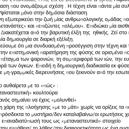
ταση που ονομάζουμε 
σχέση 
. Η τέχνη είναι πάντα μία συ
 Υφίσταται μόνο στην δημόσια διάσταση.
η εξωτερικεύει την ζωή μίας ανθρωπολογικής ομάδας που
ετανάστες» και «επιζώντες πολέμου». Επιδιώκει μία αισθ
 Διακατέχεται από την βαρυτική έλξη της  ηθικής. Ζεί στο 
μία δημιουργία σε διαρκή εξέλιξη.
τεύουμε ότι μια συνδυασμένη προσέγγιση στην τέχνη και 
ό την επιστημονική παρατήρηση της φύσης σε ορισμένα π
πέταγμα των ψαρονιών, τη συμπεριφορά των ιών, την ευ
ρά των όγκων. Επειδή η δημιουργική διαδικασία εκ φύσ
ε μη-γραμμικές διερευνήσεις που ξεκινούν από την εσωτε
 αυθαίρετα με το «πώς» :
ταναστευτική» κουλτούρα
ανός σημαίνει να έχεις «μολυνθεί»
η χάρη της πλοήγησης «με το μάτι» χωρίς να ορίζεις τα π
ρόσδεκτα το μυστήριο/δεν καταλαβαίνω/οι ερωτήσεις χ
η επαναδιατύπωσή τους ως «μεταναστευτικό» στοιχείο
την ευπάθεια/ το λάθος/την διαφορετικότητα ως ένα ουσ