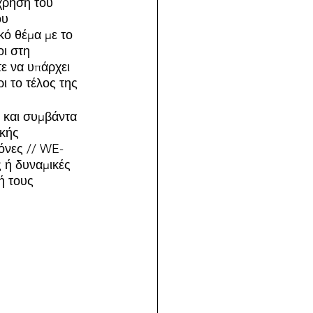
χρήση του 
ου 
κό θέμα με το 
ι στη 
ε να υπάρχει 
ι το τέλος της 
 και συμβάντα 
κής 
κόνες // WE-
 ή δυναμικές 
ή τους 