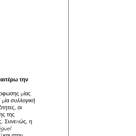
αιτέρω την 
μόρφωσης μίας 
 μία 
συλλογική
τητες, οι 
ης της 
ς. Συνεπώς, η 
guel 
) 
και στην 