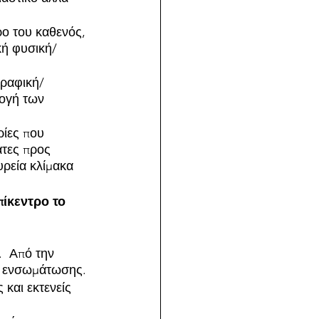
ρο του καθενός, 
ική φυσική/
γραφική/
ογή των 
ρίες που 
τες προς 
υρεία κλίμακα
ίκεντρο το 
.  Από την 
ής ενσωμάτωσης.
 και εκτενείς 