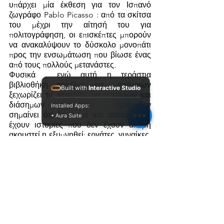
υπάρχει μία έκθεση για τον Ισπανό 
ζωγράφο Pablo Picasso : από τα σκίτσα 
του μέχρι την αίτησή του για 
πολιτογράφηση, οι επισκέπτες μπορούν 
να ανακαλύψουν το δύσκολο μονοπάτι 
προς την ενσωμάτωση που βίωσε ένας 
από τους πολλούς μετανάστες.
Φυσικά , ενώ αυτή η τεράστια 
βιβλιοθήκη αρχείων και μαρτυριών 
Built with
Interactive Studio
ξεχωρίζει τις ιστορίες πιο γνωστών και 
διάσημων μεταναστών,  αυτό δεν 
Installed Apps:
σημαίνει ότι δεν τιμά και αυτούς που 
• Aura Suite
έχουν ιστορίες που δεν έχουν ακόμη 
ακουστεί η εξυμνηθεί: εργάτες, γυναίκες, 
παιδιά , κ.τ.λ., οι οποίοι έχουν όλοι ως 
κοινό παρονομαστή ένα στοιχείο : τον 
διωγμό.  
Ανακαλύψτε το μουσείο
Jean- Pierre Dalbéra
Κατάθεση