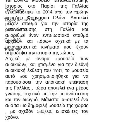
Νέα
Το Εθνικό Μουσείο Μεταναστευτικής 
Ιστορίας στο Παρίσι της Γαλλίας 
Εκδήλωση
εγκαινιάστηκε το 2014 από τον πρώην 
πρόεδρο Φρανσουά Ολάντ. Αποτελεί 
Τέχνες και πολιτισμός
μείζον σταθμό για την ιστορία της 
μετανάστευσης στη Γαλλία και 
Κατάθεση
απαριθμεί έναν εντυπωσιακό σταθμό 
Covid-19
αρχείων και πόρων σχετικά με τα 
μεταναστευτικά κινήματα που έχουν 
Έργα ΕΕ
σημαδέψει την ιστορία της χώρας. 
Αρχικά με όνομα «μουσείο των 
αποικιών», και χτισμένο για την διεθνή 
αποικιακή έκθεση του 1931, το μουσείο 
αυτό που χρησιμοποιήθηκε για να 
παρουσιάσει την αποικιακή επέκταση 
της Γαλλίας , τώρα αποτελεί ένα μέρος 
γνώσης σχετικά με την μετανάστευση 
και τον διωγμό. Μάλιστα, αποτελεί ένα 
από τα πιο δημοφιλή μουσεία της χώρας 
, με σχεδόν 530,000 επισκέπτες τον 
χρόνο. 