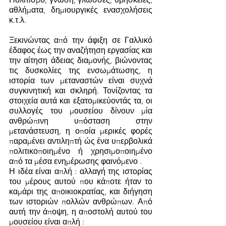
αθλήματα, δημιουργικές ενασχολήσεις 
κ.τ.λ.
Ξεκινώντας από την άφιξη σε Γαλλικό 
έδαφος έως την αναζήτηση εργασίας και 
την αίτηση άδειας διαμονής, βιώνοντας 
τις δυσκολίες της ενσωμάτωσης, η 
ιστορία των μεταναστών είναι συχνά 
συγκινητική και σκληρή. Τονίζοντας τα 
στοιχεία αυτά και εξατομικεύοντάς τα, οι 
συλλογές του μουσείου δίνουν μία 
ανθρώπινη υπόσταση στην 
μετανάστευση, η οποία μερικές φορές 
παραμένει αντιληπτή ώς ένα υπερβολικά 
πολιτικοποιημένο ή χρησιμοποιημένο 
από τα μέσα ενημέρωσης φαινόμενο . 
Η ιδέα είναι απλή : αλλαγή της ιστορίας 
του μέρους αυτού που κάποτε ήταν το 
καμάρι της αποικιοκρατίας, και διήγηση 
των ιστοριών πολλών ανθρώπων. Από 
αυτή την άποψη, η αποστολή αυτού του 
μουσείου είναι απλή :